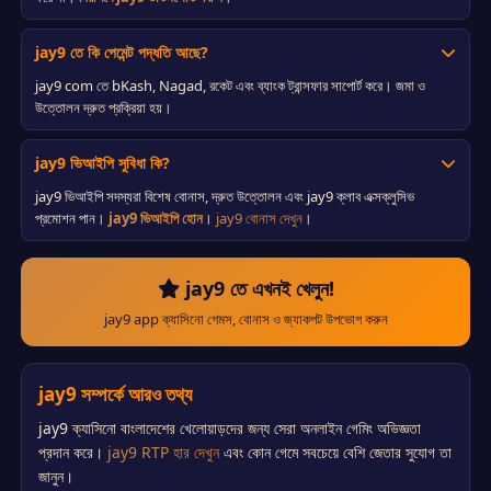
jay9 তে কি পেমেন্ট পদ্ধতি আছে?
jay9 com তে bKash, Nagad, রকেট এবং ব্যাংক ট্রান্সফার সাপোর্ট করে। জমা ও
উত্তোলন দ্রুত প্রক্রিয়া হয়।
jay9 ভিআইপি সুবিধা কি?
jay9 ভিআইপি সদস্যরা বিশেষ বোনাস, দ্রুত উত্তোলন এবং jay9 ক্লাব এক্সক্লুসিভ
প্রমোশন পান।
jay9 ভিআইপি হোন
।
jay9 বোনাস দেখুন
।
jay9 তে এখনই খেলুন!
jay9 app ক্যাসিনো গেমস, বোনাস ও জ্যাকপট উপভোগ করুন
jay9 সম্পর্কে আরও তথ্য
jay9 ক্যাসিনো বাংলাদেশের খেলোয়াড়দের জন্য সেরা অনলাইন গেমিং অভিজ্ঞতা
প্রদান করে।
jay9 RTP হার দেখুন
এবং কোন গেমে সবচেয়ে বেশি জেতার সুযোগ তা
জানুন।