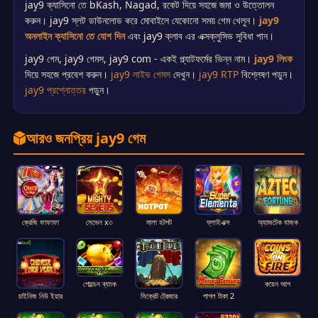
jay9 ক্যাসিনো তে bKash, Nagad, রকেট দিয়ে সহজে জমা ও উত্তোলন
করুন। jay9 স্লট ডাউনলোড করে মোবাইলে যেকোনো সময় গেম খেলুন।
jay9
অনলাইন ক্যাসিনো তে যোগ দিন
এবং jay9 ক্লাব এর এক্সক্লুসিভ সুবিধা পান।
jay9 গেম, jay9 গেমস, jay9 com - একই প্ল্যাটফর্মের ভিন্ন নাম।
jay9 লিংক
দিয়ে সহজে প্রবেশ করুন।
jay9 লাইভ গেমস
দেখুন।
jay9 RTP
বিশ্লেষণ পড়ুন।
jay9 প্রশ্নোত্তর
পড়ুন।
আরও জনপ্রিয় jay9 গেম
ক্রেজি ফাফাফা
সেভেন x৩
মালা হটপট
ফ্লাইএক্স
অ্যাজটেক যাজক
গোল্ডেন ব্যাংক
কয়েন আপ
চাইনিজ নিউ ইয়ার
সিক্রেট ট্রেজার
পাগল টাকা 2