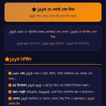
jay9 তে এখনই যোগ দিন!
jay9 গেমস খেলুন, বোনাস নিন, জ্যাকপট জেতুন!
jay9 com তে প্রতিদিন হাজার খেলোয়াড় গেম খেলেন।
jay9 তে আপনিও যোগ
দিন!
jay9 apk ডাউনলোড | jay9 app ক্যাসিনো | jay9 স্লট ডাউনলোড
jay9 বৈশিষ্ট্য
১৬৫+ গেম:
jay9 গেমস এ স্লট, ফিশিং, লাইভ ক্যাসিনো এবং পোকার গেম
আছে।
AI বিশ্লেষণ:
jay9 app এ AI টুল দিয়ে গেম প্যাটার্ন বিশ্লেষণ করুন।
দ্রুত পেমেন্ট:
bKash, Nagad, রকেট দিয়ে তাৎক্ষণিক জমা ও উত্তোলন।
বোনাস:
jay9 ক্যাসিনো তে স্বাগত বোনাস, ফ্রি স্পিন ও ক্যাশব্যাক।
jay9
বোনাস নিন