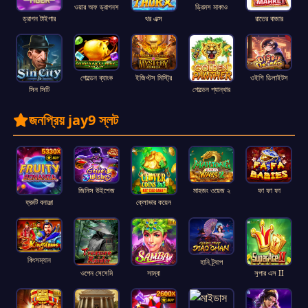
ওয়ার অফ ড্রাগনস
ড্রিমস মাকাও
ড্রাগন টাইগার
থর এক্স
রাতের বাজার
গোল্ডেন ব্যাংক
ইজিপ্টস মিস্ট্রি
ওইশি ডিলাইটস
সিন সিটি
গোল্ডেন প্যান্থার
জনপ্রিয় jay9 স্লট
জিনিস উইশেজ
মাহজং ওয়েজ ২
ফা ফা ফা
ফ্রুটি বনাঞ্জা
ক্লোভার কয়েন
কিংসম্যান
হানি ট্র্যাপ
ওপেন সেসেমি
সাম্বা
সুপার এস II