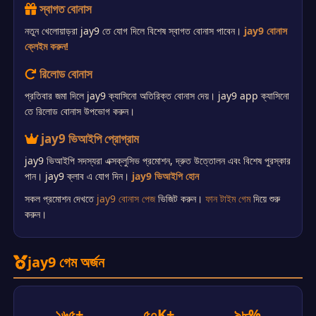
স্বাগত বোনাস
নতুন খেলোয়াড়রা jay9 তে যোগ দিলে বিশেষ স্বাগত বোনাস পাবেন।
jay9 বোনাস
ক্লেইম করুন!
রিলোড বোনাস
প্রতিবার জমা দিলে jay9 ক্যাসিনো অতিরিক্ত বোনাস দেয়। jay9 app ক্যাসিনো
তে রিলোড বোনাস উপভোগ করুন।
jay9 ভিআইপি প্রোগ্রাম
jay9 ভিআইপি সদস্যরা এক্সক্লুসিভ প্রমোশন, দ্রুত উত্তোলন এবং বিশেষ পুরস্কার
পান। jay9 ক্লাব এ যোগ দিন।
jay9 ভিআইপি হোন
সকল প্রমোশন দেখতে
jay9 বোনাস পেজ
ভিজিট করুন।
ফান টাইম গেম
দিয়ে শুরু
করুন।
jay9 গেম অর্জন
১৬৫+
৫০K+
৯৮%