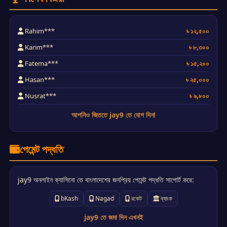
Rahim***
৳ ১২,৫০০
Karim***
৳ ৮,৩০০
Fatema***
৳ ১৫,২০০
Hasan***
৳ ২৫,০০০
Nusrat***
৳ ৯,৮০০
আপনিও জিততে jay9 তে যোগ দিন!
পেমেন্ট পদ্ধতি
jay9 অনলাইন ক্যাসিনো তে বাংলাদেশের জনপ্রিয় পেমেন্ট পদ্ধতি সাপোর্ট করে:
bKash
Nagad
রকেট
ব্যাংক
jay9 তে জমা দিন এখনই