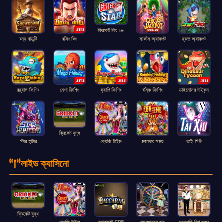
ক্রিকেট কিং ১৮
বন্য বাউন্টি
বক্সিং কিং
সার্কাস জ্যাকপট
দ্রুত জ্যাকপট
রয়্যাল ফিশিং
মেগা ফিশিং
হ্যাপি ফিশিং
বম্বিং ফিশিং
ডাইনোসর টাইকুন
ক্রিকেট যুদ্ধ
স্টার হান্টার
ক্রেজি টাইম
মজাদার সময়
তাই সিউ
লাইভ ক্যাসিনো
ক্রিকেট যুদ্ধ
ক্রেজি টাইম
ব্যাকারেট C08
বজ্রপাতের ঝড়
মনোপলি বিগ বলার