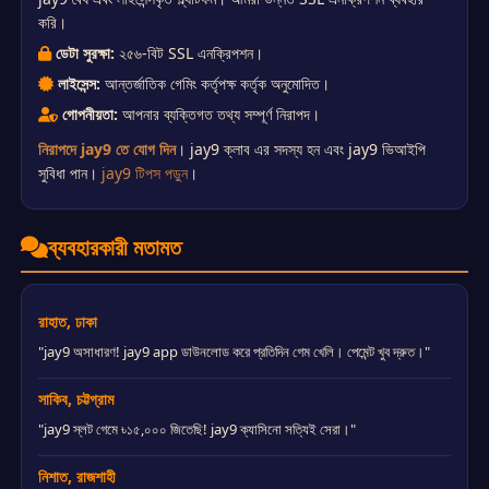
করি।
ডেটা সুরক্ষা:
২৫৬-বিট SSL এনক্রিপশন।
লাইসেন্স:
আন্তর্জাতিক গেমিং কর্তৃপক্ষ কর্তৃক অনুমোদিত।
গোপনীয়তা:
আপনার ব্যক্তিগত তথ্য সম্পূর্ণ নিরাপদ।
নিরাপদে jay9 তে যোগ দিন
। jay9 ক্লাব এর সদস্য হন এবং jay9 ভিআইপি
সুবিধা পান।
jay9 টিপস পড়ুন
।
ব্যবহারকারী মতামত
রাহাত, ঢাকা
"jay9 অসাধারণ! jay9 app ডাউনলোড করে প্রতিদিন গেম খেলি। পেমেন্ট খুব দ্রুত।"
সাকিব, চট্টগ্রাম
"jay9 স্লট গেমে ৳১৫,০০০ জিতেছি! jay9 ক্যাসিনো সত্যিই সেরা।"
নিশাত, রাজশাহী