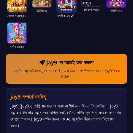
মাইডাস ফরচুন
মিউজিয়াম
অলিম্পিয়ান
সোনার সাম্রাজ্য ২
ম্যাজিক এস WL
সার্কাস জোকার
jay9 তে আজই শুরু করুন!
jay9 app ডাউনলোড, বোনাস ক্লেইম, এবং ১৬৫+ গেম উপভোগ করুন। jay9 বৈধ ও
নিরাপদ।
jay9 সম্পর্কে সবকিছু
jay9 (jay9.click) বাংলাদেশের অন্যতম শীর্ষ অনলাইন গেমিং প্ল্যাটফর্ম। jay9
app ডাউনলোড apk করে আপনি স্লট, ফিশিং, লাইভ ক্যাসিনো এবং পোকার গেম
খেলতে পারবেন। jay9 লগইন করুন এবং AI প্রযুক্তি দিয়ে গেমপ্লে বিশ্লেষণ
করুন।