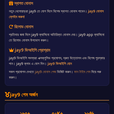
স্বাগত বোনাস
নতুন খেলোয়াড়রা jay9 তে যোগ দিলে বিশেষ স্বাগত বোনাস পাবেন।
jay9 বোনাস
ক্লেইম করুন!
রিলোড বোনাস
প্রতিবার জমা দিলে jay9 ক্যাসিনো অতিরিক্ত বোনাস দেয়। jay9 app ক্যাসিনো
তে রিলোড বোনাস উপভোগ করুন।
jay9 ভিআইপি প্রোগ্রাম
jay9 ভিআইপি সদস্যরা এক্সক্লুসিভ প্রমোশন, দ্রুত উত্তোলন এবং বিশেষ পুরস্কার
পান। jay9 ক্লাব এ যোগ দিন।
jay9 ভিআইপি হোন
সকল প্রমোশন দেখতে
jay9 বোনাস পেজ
ভিজিট করুন।
ফান টাইম গেম
দিয়ে শুরু
করুন।
jay9 গেম অর্জন
১৬৫+
৫০K+
৯৮%