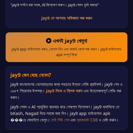
"jay9 লগইন করা সহজ, AI বিশ্লেষণ দারুণ। jay9 গেমস খুবই মজার!"
jay9 তে আপনার অভিজ্ঞতা শুরু করুন
এখনই jay9 খেলুন!
jay9 app ডাউনলোড করুন, বোনাস নিন এবং আজই জেতা শুরু করুন। jay9 ডাউনলোড
apk সম্পূর্ণ ফ্রি!
jay9 কেন বেছে নেবেন?
jay9 বাংলাদেশের খেলোয়াড়দের জন্য সবচেয়ে উন্নত গেমিং প্ল্যাটফর্ম। jay9 গেম এ
১৬৫+ শিরোনাম উপলব্ধ।
jay9 লিংক এ ক্লিক করুন
এবং উত্তেজনাপূর্ণ গেমিং শুরু
করুন।
jay9 গেমস এ AI প্রযুক্তি ব্যবহার করে গেমপ্লে বিশ্লেষণ। jay9 ক্যাসিনো তে
bKash, Nagad দিয়ে সহজে জমা দিন। jay9 app ডাউনলোড apk
���রে মোবাইলে খেলুন।
তাই সিউ গেম
এবং
ব্যাকারেট C08
ও চেষ্টা করুন।