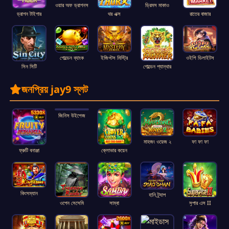
ওয়ার অফ ড্রাগনস
ড্রিমস মাকাও
ড্রাগন টাইগার
থর এক্স
রাতের বাজার
গোল্ডেন ব্যাংক
ইজিপ্টস মিস্ট্রি
ওইশি ডিলাইটস
সিন সিটি
গোল্ডেন প্যান্থার
জনপ্রিয় jay9 স্লট
জিনিস উইশেজ
মাহজং ওয়েজ ২
ফা ফা ফা
ফ্রুটি বনাঞ্জা
ক্লোভার কয়েন
কিংসম্যান
হানি ট্র্যাপ
ওপেন সেসেমি
সাম্বা
সুপার এস II