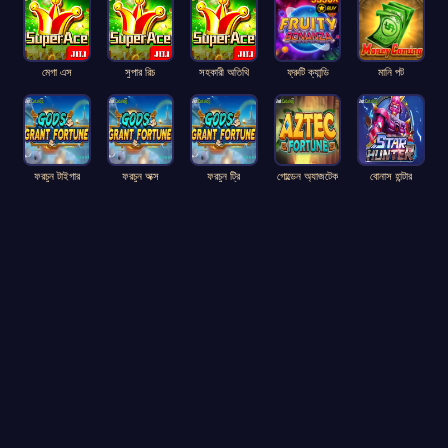
মেগা এস
সুপার রিচ
সহকারী অতিথি
ফ্রুটি ক্যান্ডি
মানি পট
ফরচুন টাইগার
ফরচুন অক্স
ফরচুন ট্রি
গোল্ডেন অ্যাজটেক
বোনাস হান্টার