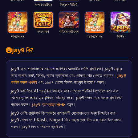
সাফারি ওয়াইল্ডস
সিম্বলস ইজিপ্ট
কয়েন আপ
গেইশার প্রতিশোধ
আজটেক ধন
অ্যাজটেক ধন
জিউস
jay9 কি?
jay9 হলো বাংলাদেশের সবচেয়ে জনপ্রিয় অনলাইন গেমিং প্ল্যাটফর্ম। jay9 app
দিয়ে আপনি স্লট, ফিশিং, লাইভ ক্যাসিনো এবং পোকার গেম খেলতে পারবেন।
jay9
লগইন করুন এখনই
এবং ১৬৫+ গেমের বিশাল সংগ্রহ উপভোগ করুন।
jay9 ক্যাসিনো AI প্রযুক্তি ব্যবহার করে গেমপ্লে প্যাটার্ন বিশ্লেষণ করে এবং
খেলোয়াড়দের জয়ের হার বৃদ্ধিতে সাহায্য করে। jay9 লিংক দিয়ে সহজে প্ল্যাটফর্মে
প্রবেশ করুন।
jay9 প্রশ্নোত্ত��
পড়ুন।
jay9 গেমিং প্ল্যাটফর্ম বিশেষভাবে বাংলাদেশী খেলোয়াড়দের জন্য ডিজাইন করা।
jay9 গেমস তে bKash, Nagad দিয়ে সহজে জমা দিন এবং দ্রুত উত্তোলন
করুন। jay9 বৈধ ও নিরাপদ প্ল্যাটফর্ম।