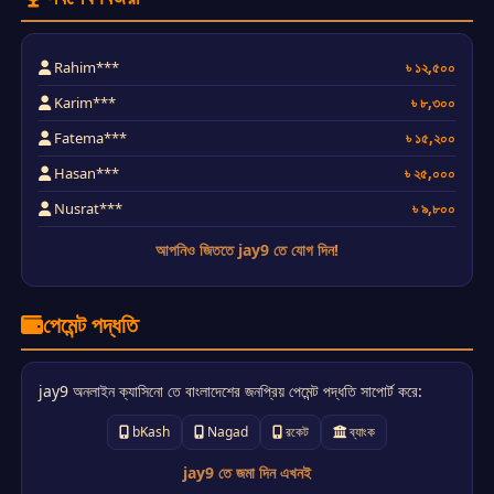
Rahim***
৳ ১২,৫০০
Karim***
৳ ৮,৩০০
Fatema***
৳ ১৫,২০০
Hasan***
৳ ২৫,০০০
Nusrat***
৳ ৯,৮০০
আপনিও জিততে jay9 তে যোগ দিন!
পেমেন্ট পদ্ধতি
jay9 অনলাইন ক্যাসিনো তে বাংলাদেশের জনপ্রিয় পেমেন্ট পদ্ধতি সাপোর্ট করে:
bKash
Nagad
রকেট
ব্যাংক
jay9 তে জমা দিন এখনই