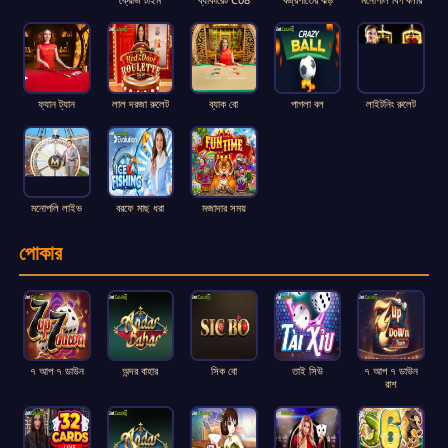
ফ্যান ট্যান
লাল দরজা রুলেট
ব্যাক বো
পাগলা বল
লাইটনিং রুলেট
মনোপলি লাইভ
বরফে মাছ ধরা
মজাদার সময়
পোকার
৭ আপ ৭ ডাউন
অন্দর বাহার
সিক বো
তাই সিউ
৭ আপ ৭ ডাউন
রাশ